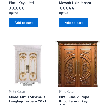
Pintu Kayu Jati
Mewah Ukir Jepara
Rated
Rated
Rp
123
Rp
123
5.00
5.00
out of 5
out of 5
Add to cart
Add to cart
Pintu Kusen
Pintu Kusen
Model Pintu Minimalis
Pintu Klasik Eropa
Lengkap Terbaru 2021
Kupu Tarung Kayu