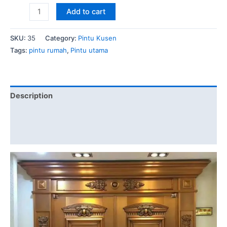
Desain
Add to cart
Pintu
Utama
SKU:
35
Category:
Pintu Kusen
Mewah
Tags:
pintu rumah
,
Pintu utama
Kupu
Tarung
quantity
Description
Brand
Reviews (1)