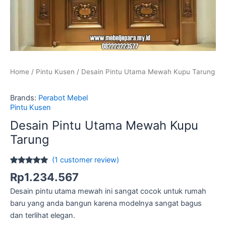
Home
/
Pintu Kusen
/ Desain Pintu Utama Mewah Kupu Tarung
Brands:
Perabot Mebel
Pintu Kusen
Desain Pintu Utama Mewah Kupu
Tarung
(
1
customer review)
Rated
1
5.00
Rp
1.234.567
out of 5
based on
Desain pintu utama mewah ini sangat cocok untuk rumah
customer
rating
baru yang anda bangun karena modelnya sangat bagus
dan terlihat elegan.