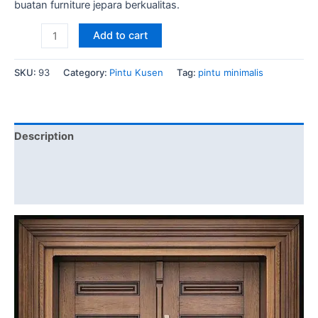
buatan furniture jepara berkualitas.
Pintu
Add to cart
Jati
Jepara
SKU:
93
Category:
Pintu Kusen
Tag:
pintu minimalis
Minimalis
Terbaru
Harga
Murah
Description
quantity
Brand
Reviews (1)