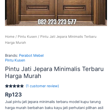
Home
/
Pintu Kusen
/ Pintu Jati Jepara Minimalis Terbaru
Harga Murah
Brands:
Perabot Mebel
Pintu Kusen
Pintu Jati Jepara Minimalis Terbaru
Harga Murah
(
1
customer review)
Rated
1
5.00
Rp
123
out of 5
based on
Jual pintu jati jepara minimalis terbaru model kupu tarung
customer
rating
harga murah berbahan baku kayu jati perhutani pilihan asli