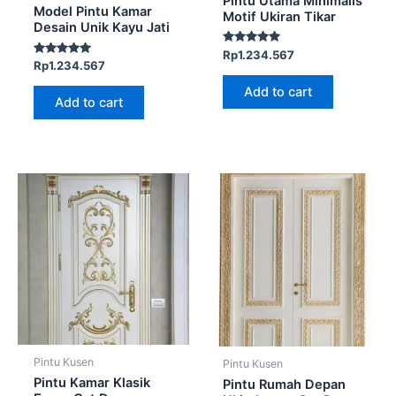
Pintu Utama Minimalis
Model Pintu Kamar
Motif Ukiran Tikar
Desain Unik Kayu Jati
Rated
Rp
1.234.567
5.00
Rated
Rp
1.234.567
out of 5
5.00
out of 5
Add to cart
Add to cart
Pintu Kusen
Pintu Kusen
Pintu Kamar Klasik
Pintu Rumah Depan