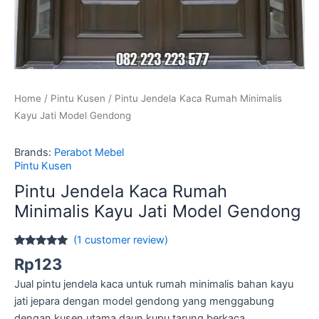
Home
/
Pintu Kusen
/ Pintu Jendela Kaca Rumah Minimalis
Kayu Jati Model Gendong
Brands:
Perabot Mebel
Pintu Kusen
Pintu Jendela Kaca Rumah
Minimalis Kayu Jati Model Gendong
(
1
customer review)
Rated
1
5.00
Rp
123
out of 5
based on
Jual pintu jendela kaca untuk rumah minimalis bahan kayu
customer
rating
jati jepara dengan model gendong yang menggabung
dengan kusen utama daun kupu tarung berkaca