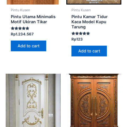
Pintu Kusen
Pintu Kusen
Pintu Utama Minimalis
Pintu Kamar Tidur
Motif Ukiran Tikar
Kaca Model Kupu
Tarung
Rated
Rp
1.234.567
5.00
Rated
Rp
123
out of 5
5.00
Add to cart
out of 5
Add to cart