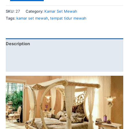
Tidur
Pengantin
SKU:
27
Category:
Kamar Set Mewah
Berkelambu
Tags:
kamar set mewah
,
tempat tidur mewah
quantity
Description
Brand
Reviews (1)