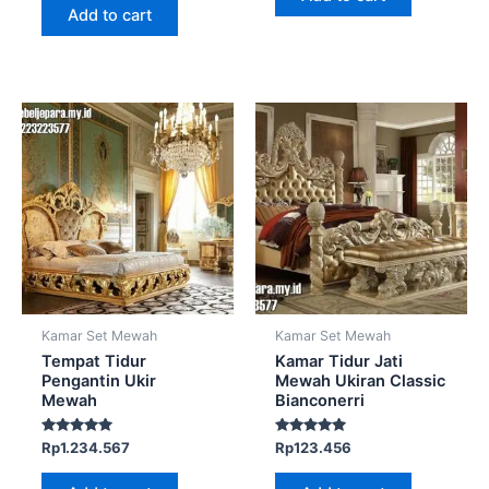
Add to cart
Kamar Set Mewah
Kamar Set Mewah
Tempat Tidur
Kamar Tidur Jati
Pengantin Ukir
Mewah Ukiran Classic
Mewah
Bianconerri
Rated
Rated
Rp
1.234.567
Rp
123.456
5.00
5.00
out of 5
out of 5