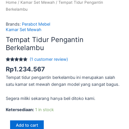
Home
/
Kamar Set Mewah
/ Tempat Tidur Pengantin
Berkelambu
Brands:
Perabot Mebel
Kamar Set Mewah
Tempat Tidur Pengantin
Berkelambu
(
1
customer review)
Rated
1
5.00
Rp
1.234.567
out of 5
based on
Tempat tidur pengantin berkelambu ini merupakan salah
customer
rating
satu kamar set mewah dengan model yang sangat bagus.
Segera miliki sekarang hanya beli ditoko kami.
Ketersediaan:
1 in stock
Tempat
Add to cart