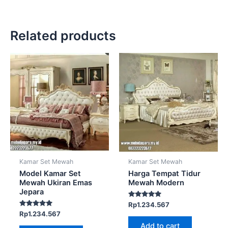
Related products
Kamar Set Mewah
Kamar Set Mewah
Model Kamar Set
Harga Tempat Tidur
Mewah Ukiran Emas
Mewah Modern
Jepara
Rated
Rp
1.234.567
5.00
Rated
Rp
1.234.567
out of 5
5.00
Add to cart
out of 5