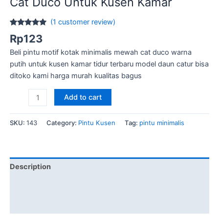
Cat Duco Untuk Kusen Kamar
(
1
customer review)
Rated
1
5.00
Rp
123
out of 5
based on
Beli pintu motif kotak minimalis mewah cat duco warna
customer
rating
putih untuk kusen kamar tidur terbaru model daun catur bisa
ditoko kami harga murah kualitas bagus
Pintu
Add to cart
Motif
Kotak
SKU:
143
Category:
Pintu Kusen
Tag:
pintu minimalis
Minimalis
Mewah
Cat
Duco
Description
Untuk
Brand
Kusen
Kamar
Reviews (1)
quantity