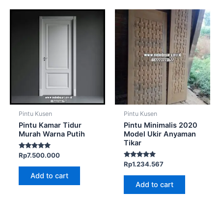
Pintu Kusen
Pintu Kusen
Pintu Kamar Tidur
Pintu Minimalis 2020
Murah Warna Putih
Model Ukir Anyaman
Tikar
Rated
Rp
7.500.000
5.00
Rated
Rp
1.234.567
out of 5
5.00
Add to cart
out of 5
Add to cart