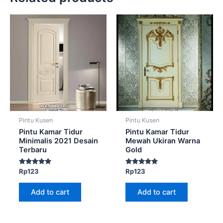
Pintu Kusen
Pintu Kusen
Pintu Kamar Tidur
Pintu Kamar Tidur
Minimalis 2021 Desain
Mewah Ukiran Warna
Terbaru
Gold
Rated
Rated
Rp
123
Rp
123
5.00
5.00
out of 5
out of 5
Add to cart
Add to cart