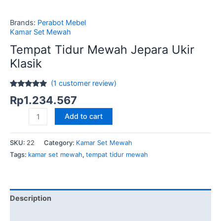
Brands:
Perabot Mebel
Kamar Set Mewah
Tempat Tidur Mewah Jepara Ukir
Klasik
(
1
customer review)
Rated
1
5.00
Rp
1.234.567
out of 5
based on
Tempat
customer
Add to cart
rating
Tidur
Mewah
SKU:
22
Category:
Kamar Set Mewah
Jepara
Tags:
kamar set mewah
,
tempat tidur mewah
Ukir
Klasik
quantity
Description
Brand