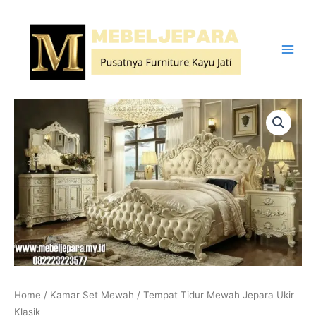
Lewati
ke
konten
Main
Men
Home
/
Kamar Set Mewah
/ Tempat Tidur Mewah Jepara Ukir
Klasik