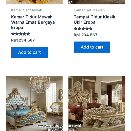
Kamar Set Mewah
Kamar Set Mewah
Kamar Tidur Mewah
Tempat Tidur Klasik
Warna Emas Bergaya
Ukir Eropa
Eropa
Rated
Rp
1.234.567
5.00
Rated
Rp
1.234.567
out of 5
5.00
Add to cart
out of 5
Add to cart